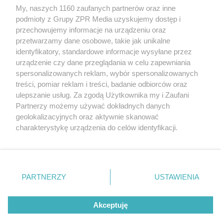
wykorzystanie utworów w całości lub w części z naruszeniem prawa,
My, naszych 1160 zaufanych partnerów oraz inne
tzn. bez właściwej zgody, jest zabronione pod groźbą kary i może być
podmioty z Grupy ZPR Media uzyskujemy dostęp i
ścigane prawnie.
przechowujemy informacje na urządzeniu oraz
przetwarzamy dane osobowe, takie jak unikalne
identyfikatory, standardowe informacje wysyłane przez
urządzenie czy dane przeglądania w celu zapewniania
spersonalizowanych reklam, wybór spersonalizowanych
treści, pomiar reklam i treści, badanie odbiorców oraz
O nas
ulepszanie usług. Za zgodą Użytkownika my i Zaufani
Partnerzy możemy używać dokładnych danych
Informacje prawne
geolokalizacyjnych oraz aktywnie skanować
charakterystykę urządzenia do celów identyfikacji.
Nasze serwisy
Ponieważ cenimy Twoją prywatność, prosimy o zgodę na
korzystanie z tych technologii poprzez kliknięcie
© 2026 Grupa ZPR Media
„Akceptuję”. Zgoda jest dobrowolna i zawsze możesz ją
zmienić/wycofać klikając przycisk ustawień prywatności
PARTNERZY
USTAWIENIA
znajdujący się w lewym dolnym rogu strony
. Niektóre
rodzaje przetwarzania danych nie wymagają zgody
Akceptuję
użytkownika, ale masz prawo sprzeciwić się takiemu
przetwarzaniu. Preferencje będą miały zastosowanie tylko