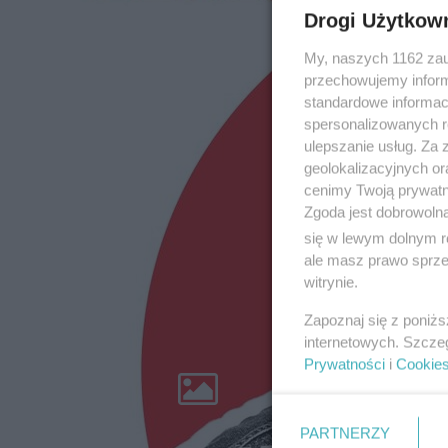
Drogi Użytkow
My, naszych 1162 zau
przechowujemy informa
standardowe informac
spersonalizowanych re
ulepszanie usług. Za
geolokalizacyjnych or
cenimy Twoją prywatno
Zgoda jest dobrowoln
się w lewym dolnym r
ale masz prawo sprzec
witrynie.
Zapoznaj się z poniż
internetowych. Szcze
Prywatności
i
Cookie
SuperSport
S
KWIATKOWSKI, OFIARA, JAMROŻEK
PARTNERZY