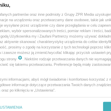
niku,
fanych partnerów oraz inne podmioty z Grupy ZPR Media uzyskujem
cje na urządzeniu oraz przetwarzamy dane osobowe, takie jak unika
je wysyłane przez urządzenie czy dane przeglądania w celu zapewn
klam, wybór spersonalizowanych treści, pomiar reklam i treści, bad
 zgodą Użytkownika my i Zaufani Partnerzy możemy używać dokład
az aktywnie skanować charakterystykę urządzenia do celów identyfi
ść, prosimy o zgodę na korzystanie z tych technologii poprzez klikn
a i zawsze możesz ją zmienić/wycofać klikając przycisk ustawień pr
ogu strony
. Niektóre rodzaje przetwarzania danych nie wymagaj
iwić się takiemu przetwarzaniu. Preferencje będą miały zastosowanie
szymi informacjami, abyś mógł świadomie i komfortowo korzystać z
gółowe informacje dotyczące przetwarzania Twoich danych znajdzi
s
oraz po kliknięciu w „Ustawienia”.
uperZdrowi
Miejskie Gran
Strefa Kultury i
KASIA GRODZKA
USTAWIENIA