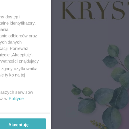
y dostęp i
lne identyfikatory,
iania
anie odbiorców oraz
nych danych
kacji. Ponieważ
ięcie „Akceptuję”.
ywatności znajdujący
ą zgody użytkownika,
 tylko na tej
 naszych serwisów
esz w
Polityce
ie -
Zbrodniarz i kara
 Novej
REDAKCJA
Akceptuję