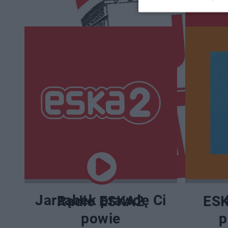
PLAYLISTY:
Jarząbek prawdę Ci
Radio ESKA2
ES
powie
p