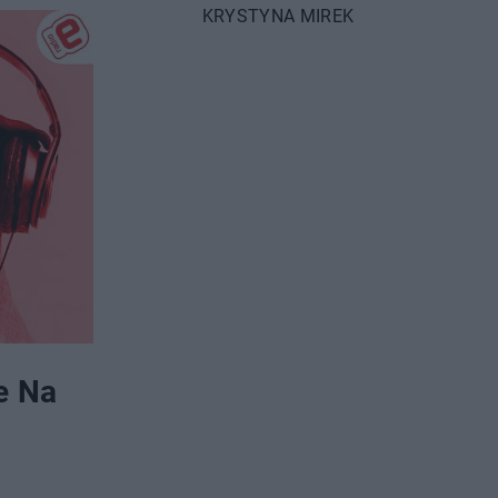
pragnących zmian.
KRYSTYNA MIREK
e Na